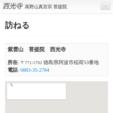
西光寺
高野山真言宗 菩提院
ホーム
訪ねる
お寺について
祈る
寺だより紫雲閣
紫雲山 菩提院 西光寺
所在
:
徳島県阿波市稲荷53番地
〒771-1702
電話
:
0883-35-2784